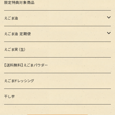
限定特典対象商品
えごま油
100g
えごま油 定期便
47g
100g
えごま実（生）
47g
【送料無料】えごまパウダー
えごまドレッシング
干し芋