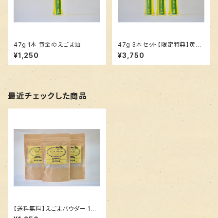
47g 1本 黄金のえごま油
47g 3本セット【限定特典】黄金
のえごま油
¥1,250
¥3,750
最近チェックした商品
【送料無料】えごまパウダー 100
g 3袋