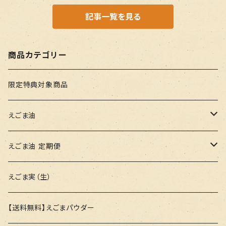
記事一覧を見る
商品カテゴリー
限定特典対象商品
えごま油
100g
えごま油 定期便
47g
100g
えごま実（生）
47g
【送料無料】えごまパウダー