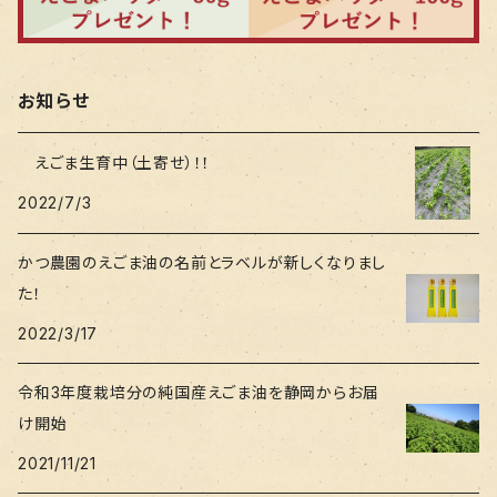
お知らせ
えごま生育中（土寄せ）！！
2022/7/3
かつ農園のえごま油の名前とラベルが新しくなりまし
た！
2022/3/17
令和3年度栽培分の純国産えごま油を静岡からお届
け開始
2021/11/21