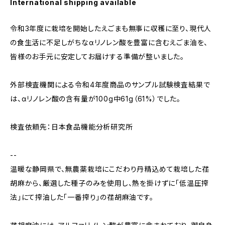
International shipping available
令和3年度に栽培を開始したえごまも無事に収穫に至り、現代人
の食生活に不足しがちなαリノレン酸を豊富に含むえごま油を、
皆様のお手元に安定してお届けする準備が整いました。
外部検査機関による令和4年度商品のサンプル試験検査結果で
は、αリノレン酸の含有量が100g中61g（61%）でした。
検査依頼先：日本食品機能分析研究所
--
温暖な静岡県で、無農薬栽培にこだわり丹精込めて栽培した荏
胡麻から、厳選した種子のみを使用し、熱を掛けずに「低温圧搾
法」にて搾油した「一番搾り」の荏胡麻油です。