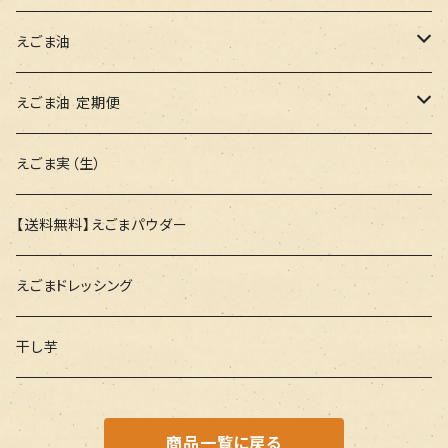
えごま油
100g
えごま油 定期便
47g
100g
えごま実（生）
47g
【送料無料】えごまパウダー
えごまドレッシング
干し芋
商品一覧に戻る