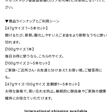
※ポリスチレン製食品容器(カップめん等)には使用しないでくだ
さい。
▼商品ラインナップとご利用シーン
【47gサイズ 1〜5本セット】
開けるたび、新鮮。酸化しやすいえごま油をより新鮮なうちに使い
切れます。
【100gサイズ 1本】
毎日お得に使うなら、こちらのサイズ。
【100gサイズ 2〜5本セット】
ご家族・ご近所さん・お友達と分けあえてお買い徳。ご贈答用に
も。
【47gサイズ・100gサイズ 定期便1〜5本セット】
お得な価格で、買い忘れを防止。継続的に御自身やご家族の健康
維持にお役立ていただけます。
International shipping available